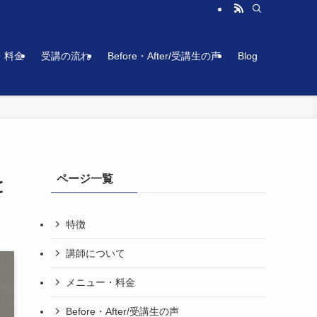
・料金
受講の流れ
Before・After/受講生の声
Blog
ページ一覧
と
特徴
講師について
メニュー・料金
Before・After/受講生の声